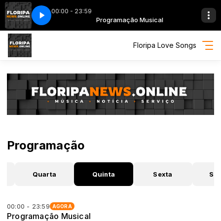
00:00 - 23:59
o Musical
Devotion Spacer (extended mix)
Programação Musical
Sheila & B Devotion Spacer (extended mix
Floripa Love Songs
Programação
Quarta
Quinta
Sexta
Sá
00:00 - 23:59
AGORA
Programação Musical