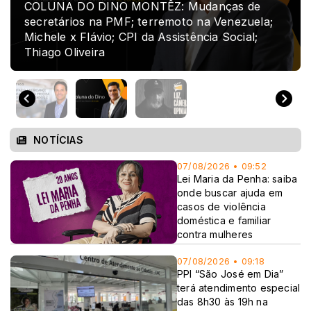
COLUNA DO DINO MONTÊZ: Mudanças de
secretários na PMF; terremoto na Venezuela;
Michele x Flávio; CPI da Assistência Social;
Thiago Oliveira
NOTÍCIAS
07/08/2026 • 09:52
Lei Maria da Penha: saiba
onde buscar ajuda em
casos de violência
doméstica e familiar
contra mulheres
07/08/2026 • 09:18
PPI “São José em Dia”
terá atendimento especial
das 8h30 às 19h na