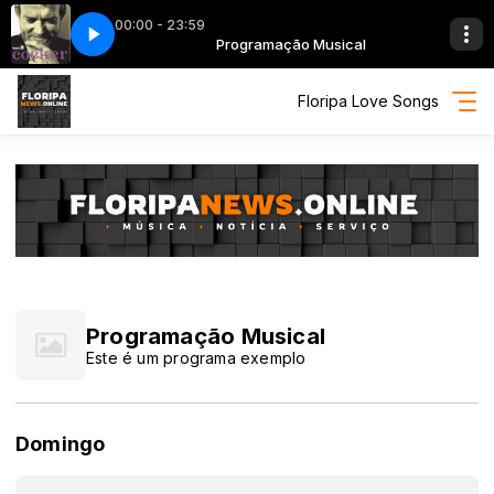
00:00 - 23:59
o Musical
e We Belong
Programação Musical
11 Up Where We Belong
Floripa Love Songs
Programação Musical
Este é um programa exemplo
Domingo