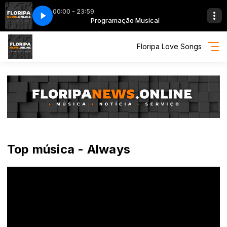
00:00 - 23:59
Musical
endado português]
Programação Musical
Toto Lea [legendado português]
Floripa Love Songs
Top música - Always